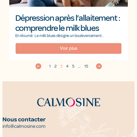
Dépression après l’allaitement :
comprendre le milk blues
En résumé : Le milk blues désigne un bouleversement...
Voir plus
1
2
3
4
5
…
15
Nous contacter
info@calmosine.com