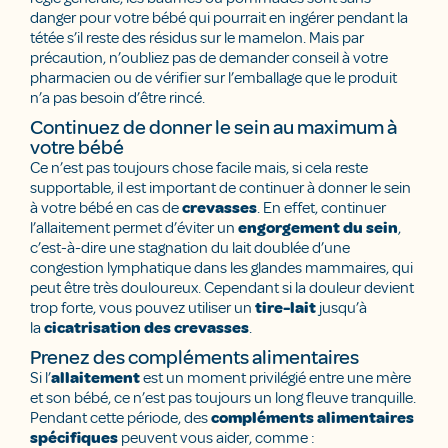
danger pour votre bébé qui pourrait en ingérer pendant la
tétée s’il reste des résidus sur le mamelon. Mais par
précaution, n’oubliez pas de demander conseil à votre
pharmacien ou de vérifier sur l’emballage que le produit
n’a pas besoin d’être rincé.
Continuez de donner le sein au maximum à
votre bébé
Ce n’est pas toujours chose facile mais, si cela reste
supportable, il est important de continuer à donner le sein
à votre bébé en cas de
crevasses
. En effet, continuer
l’allaitement permet d’éviter un
engorgement du sein
,
c’est-à-dire une stagnation du lait doublée d’une
congestion lymphatique dans les glandes mammaires, qui
peut être très douloureux. Cependant si la douleur devient
trop forte, vous pouvez utiliser un
tire-lait
jusqu’à
la
cicatrisation des crevasses
.
Prenez des compléments alimentaires
Si l’
allaitement
est un moment privilégié entre une mère
et son bébé, ce n’est pas toujours un long fleuve tranquille.
Pendant cette période, des
compléments alimentaires
spécifiques
peuvent vous aider, comme :