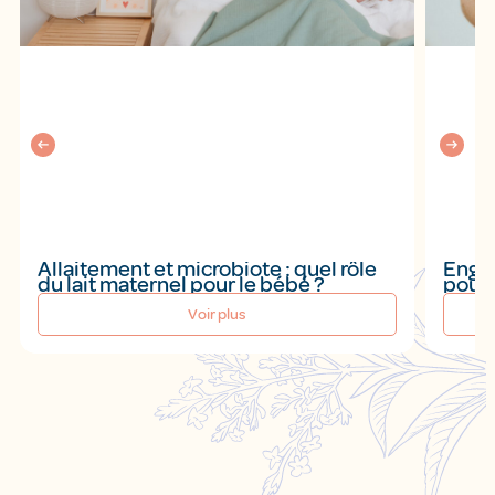
Allaitement et microbiote : quel rôle
Engor
du lait maternel pour le bébé ?
pour 
Voir plus