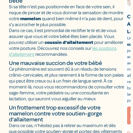
bébé
Si sa tête n’est pas positionnée en face de votre sein, il
risque de pincer et de vous donner la sensation de mordre
Ca
votre
mamelon
quand bien même il n’a pas de dent, pour
Al
s’y accrocher le plus possible.
Dans ce cas, il est primordial de rectifier le tir et de vous
La
assurer que vous et votre bébé êtes bien placés. Vous
Une
pouvez utiliser un
coussin d’allaitement
pour améliorer
co
votre posture. Découvrez nos conseils sur
les positions
po
d’allaitement
recommandées.
ac
Une mauvaise succion de votre bébé
aid
Ce phénomène est souvent dû à un résidu de tensions
ma
crânio-cervicales, et plus rarement à la forme de son palais
all
qui peut être creux ou à un frein de langue serré. À ce
res
moment-là, nous vous recommandons de consulter votre
bai
sage-femme, votre pédiatre ou une consultante en
lac
lactation, qui sauront vous aiguiller au mieux.
pon
Un frottement trop excessif de votre
E
mamelon contre votre soutien-gorge
p
d’allaitement
Dans ce cas, n’hésitez pas à retirer au maximum et dès
que possible votre soutien-gorge et portez des vêtements
Écr
O