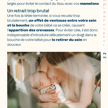
larges pour éviter le contact du tissu avec vos
mamelons
.
pa
p
:
h
Un retrait trop brutal
él
Une fois la tétée terminée, si vous reculez trop
ie
brutalement,
un effet de ventouse entre votre sein
P
e
et la bouche
de votre bébé va se créer, causant
u
l’
apparition des crevasses
. Pour éviter cela, il est donc
g
indispensable d’introduire délicatement un doigt dans la
e
bouche de votre bébé pour
le retirer du sein
en
o
douceur.
t
Par
sur