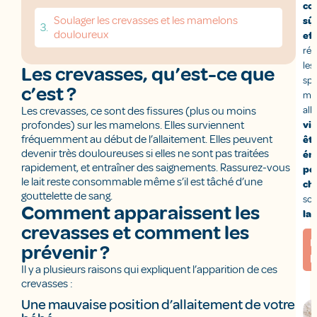
co
Soulager les crevasses et les mamelons
sûr
douloureux
ef
rép
les
Les crevasses, qu’est-ce que
spé
c’est ?
ma
all
Les crevasses, ce sont des fissures (plus ou moins
profondes) sur les mamelons. Elles surviennent
vit
fréquemment au début de l’allaitement. Elles peuvent
êt
devenir très douloureuses si elles ne sont pas traitées
ém
rapidement, et entraîner des saignements. Rassurez-vous
pe
le lait reste consommable même s’il est tâché d’une
ch
gouttelette de sang.
sou
Comment apparaissent les
la
crevasses et comment les
E
prévenir ?
p
Il y a plusieurs raisons qui expliquent l’apparition de ces
crevasses :
Une mauvaise position d’allaitement de votre