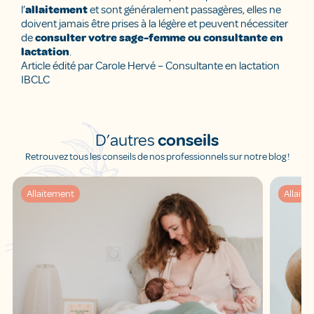
l’
allaitement
et sont généralement passagères, elles ne
doivent jamais être prises à la légère et peuvent nécessiter
de
consulter votre sage-femme ou consultante en
lactation
.
Article édité par Carole Hervé – Consultante en lactation
IBCLC
D’autres
conseils
Retrouvez tous les conseils de nos professionnels sur notre blog !
Allaitement
Allait