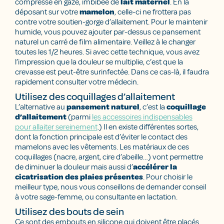
compresse en gaze, imbibée de
lait maternel
. En la
déposant sur votre
mamelon
, celle-ci ne frottera pas
contre votre soutien-gorge d’allaitement. Pour le maintenir
humide, vous pouvez ajouter par-dessus ce pansement
naturel un carré de film alimentaire. Veillez à le changer
toutes les 1/2 heures. Si avec cette technique, vous avez
l’impression que la douleur se multiplie, c’est que la
crevasse est peut-être surinfectée. Dans ce cas-là, il faudra
rapidement consulter votre médecin.
Utilisez des coquillages d’allaitement
L’alternative au
pansement naturel
, c’est la
coquillage
d’allaitement
(parmi
les accessoires indispensables
pour allaiter sereinement
.) Il en existe différentes sortes,
dont la fonction principale est d’éviter le contact des
mamelons avec les vêtements. Les matériaux de ces
coquillages (nacre, argent, cire d’abeille…) vont permettre
de diminuer la douleur mais aussi d’
accélérer la
cicatrisation des plaies présentes
. Pour choisir le
meilleur type, nous vous conseillons de demander conseil
à votre sage-femme, ou consultante en lactation.
Utilisez des bouts de sein
Ce sont des embouts en silicone qui doivent être placés