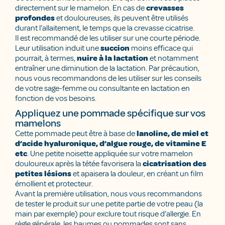
directement sur le mamelon. En cas de
crevasses
profondes
et douloureuses, ils peuvent être utilisés
durant l’allaitement, le temps que la crevasse cicatrise.
Il est recommandé de les utiliser sur une courte période.
Leur utilisation induit une
succion
moins efficace qui
pourrait, à termes,
nuire à la lactation
et notamment
entraîner une diminution de la lactation. Par précaution,
nous vous recommandons de les utiliser sur les conseils
de votre sage-femme ou consultante en lactation en
fonction de vos besoins.
Appliquez une pommade spécifique sur vos
mamelons
Cette pommade peut être à base de
lanoline, de miel et
d’acide hyaluronique, d’algue rouge, de vitamine E
etc
. Une petite noisette appliquée sur votre mamelon
douloureux après la tétée favorisera la
cicatrisation des
petites lésions
et apaisera la douleur, en créant un film
émollient et protecteur.
Avant la première utilisation, nous vous recommandons
de tester le produit sur une petite partie de votre peau (la
main par exemple) pour exclure tout risque d’allergie. En
règle générale, les baumes ou pommades sont sans