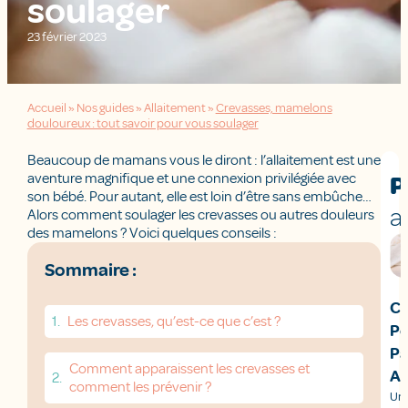
soulager
23 février 2023
Accueil
»
Nos guides
»
Allaitement
»
Crevasses, mamelons
douloureux : tout savoir pour vous soulager
Beaucoup de mamans vous le diront : l’allaitement est une
aventure magnifique et une connexion privilégiée avec
P
son bébé. Pour autant, elle est loin d’être sans embûche…
a
Alors comment soulager les crevasses ou autres douleurs
des mamelons ? Voici quelques conseils :
Sommaire :
Ca
Les crevasses, qu’est-ce que c’est ?
Po
Pa
Comment apparaissent les crevasses et
Al
comment les prévenir ?
Une